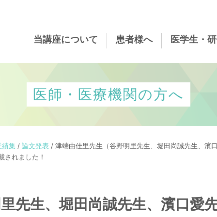
当講座について
患者様へ
医学生・研
医師・医療機関の方へ
業績集
/
論文発表
/
津端由佳里先生（谷野明里先生、堀田尚誠先生、濱
al に掲載されました！
明里先生、堀田尚誠先生、濱口愛