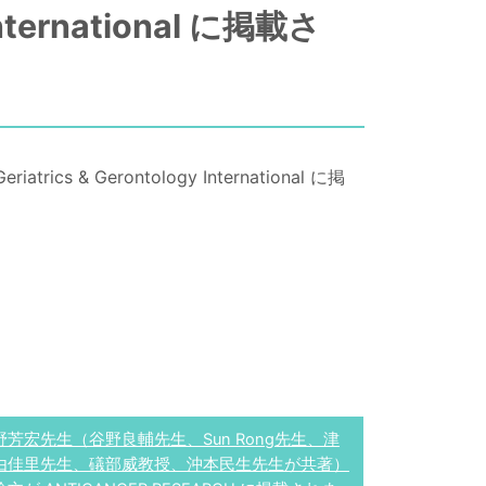
ternational に掲載さ
erontology International に掲
野芳宏先生（谷野良輔先生、Sun Rong先生、津
由佳里先生、礒部威教授、沖本民生先生が共著）