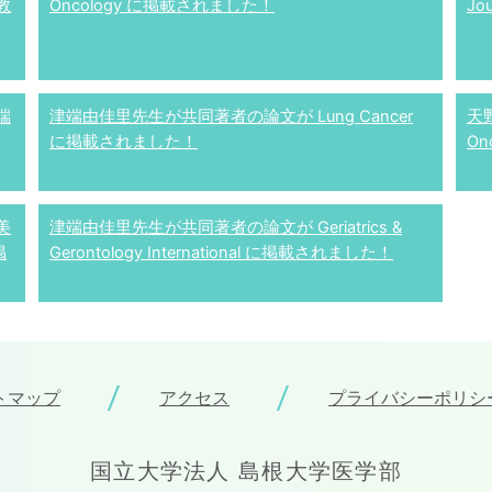
教
Oncology に掲載されました！
Jo
端
津端由佳里先生が共同著者の論文が Lung Cancer
天
に掲載されました！
On
美
津端由佳里先生が共同著者の論文が Geriatrics &
掲
Gerontology International に掲載されました！
トマップ
アクセス
プライバシーポリシ
国立大学法人 島根大学医学部