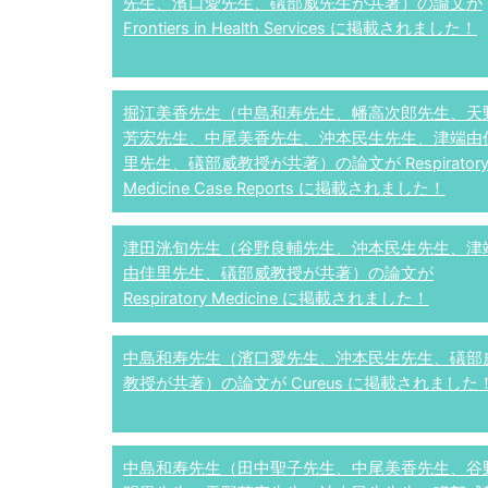
先生、濱口愛先生、礒部威先生が共著）の論文が
Frontiers in Health Services に掲載されました！
掘江美香先生（中島和寿先生、幡高次郎先生、天
芳宏先生、中尾美香先生、沖本民生先生、津端由
里先生、礒部威教授が共著）の論文が Respirator
Medicine Case Reports に掲載されました！
津田洸旬先生（谷野良輔先生、沖本民生先生、津
由佳里先生、礒部威教授が共著）の論文が
Respiratory Medicine に掲載されました！
中島和寿先生（濱口愛先生、沖本民生先生、礒部
教授が共著）の論文が Cureus に掲載されました
中島和寿先生（田中聖子先生、中尾美香先生、谷