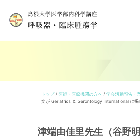
このページの本文へ
現
トップ
/
医師・医療機関の方へ
/
学会活動報告・
在
文が Geriatrics ＆ Gerontology Internation
の
位
置：
津端由佳里先生（谷野