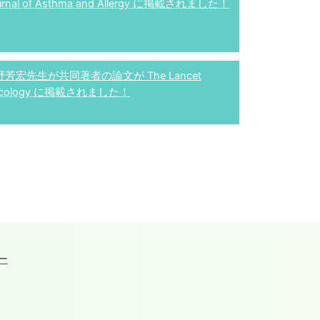
urnal of Asthma and Allergy に掲載されました！
野芳宏先生が共同著者の論文が The Lancet
cology に掲載されました！
ー