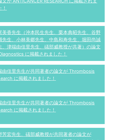
文が ANTICANCER RESEARCH に掲載されま
た！
尾美香先生（沖本民生先生、栗本典昭先生、谷野
輔先生、小林美郷先生、中島和寿先生、堀田尚誠
生、津端由佳里先生、礒部威教授が共著）の論文
Diagnostics に掲載されました！
端由佳里先生が共同著者の論文が Thrombosis
search に掲載されました！
端由佳里先生が共同著者の論文が Thrombosis
search に掲載されました！
野芳宏先生、礒部威教授が共同著者の論文が