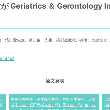
atrics ＆ Gerontology In
、濱口俊一先生、礒部威教授が共著）の論文が Geriatrics & G
ggi.14243
論文発表
江
中尾美香先生（沖本民生先生、谷野明里先生、天野
天
誠
芳宏先生、堀田尚誠先生、濱口愛先生、濱口俊一先
端