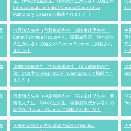
生、津端由佳里先生、礒部威先生が共著）の論文が
の論
International Journal of Chronic Obstructive
し
Pulmonary Disease に掲載されました！
野
河野謙人先生（谷野良輔先生、津端由佳里先生、
中
佳
Eshat Fahmida Haqueさん、礒部威教授、沖本民生
良
y
先生が共著）の論文が Cancer Science に掲載され
先
ました！
が 
端
津端由佳里先生（中尾美香先生、礒部威教授が共
津
著）の論文が Respiratory Investigation に掲載され
Re
ました！
威
河野謙人先生（中島和寿先生、津端由佳里先生、河
津
！
角敬太先生、沖本民生先生、礒部威教授が共著）の
Re
論文が Thoracic Cancer に掲載されました！
野
天野芳宏先生が共同著者の論文が Medical
天