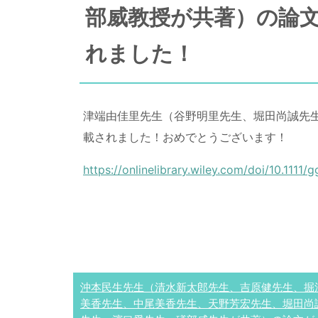
部威教授が共著）の論文が Geri
れました！
津端由佳里先生（谷野明里先生、堀田尚誠先生、濱口愛先生
載されました！おめでとうございます！
https://onlinelibrary.wiley.com/doi/10.1111/
沖本民生先生（清水新太郎先生、吉原健先生、掘
美香先生、中尾美香先生、天野芳宏先生、堀田尚