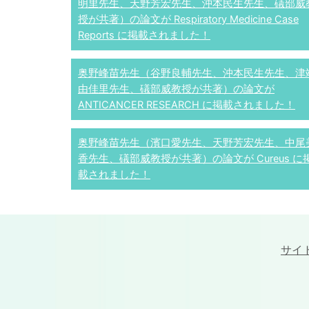
明里先生、天野芳宏先生、沖本民生先生、礒部威
授が共著）の論文が Respiratory Medicine Case
Reports に掲載されました！
奥野峰苗先生（谷野良輔先生、沖本民生先生、津
由佳里先生、礒部威教授が共著）の論文が
ANTICANCER RESEARCH に掲載されました！
奥野峰苗先生（濱口愛先生、天野芳宏先生、中尾
香先生、礒部威教授が共著）の論文が Cureus に
載されました！
サイ