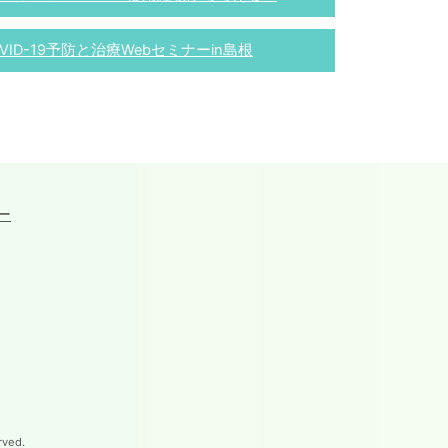
VID-19予防と治療Webセミナーin島根
ー
ved.