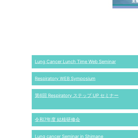
Lung Cancer Lunch Time Web Seminar
Respiratory WEB Symposium
第6回 Respiratory ステップ UP セミナー
令和7年度 結核研修会
Lung cancer Seminar in Shimane