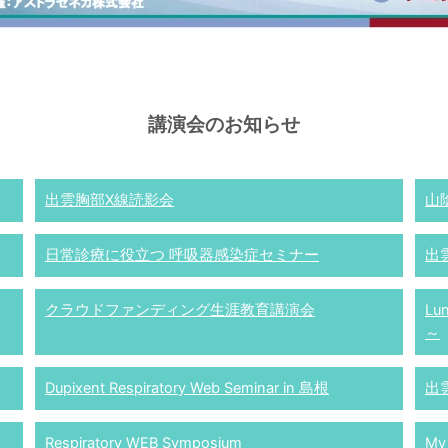
講演会のお知らせ
出雲胸部X線読影会
山
日常診療に役立つ 呼吸器感染症セミナー
出
クラウドファンディング生涯教育講演会
Lu
～
Dupixent Respiratory Web Seminar in 島根
出
Respiratory WEB Symposium
My