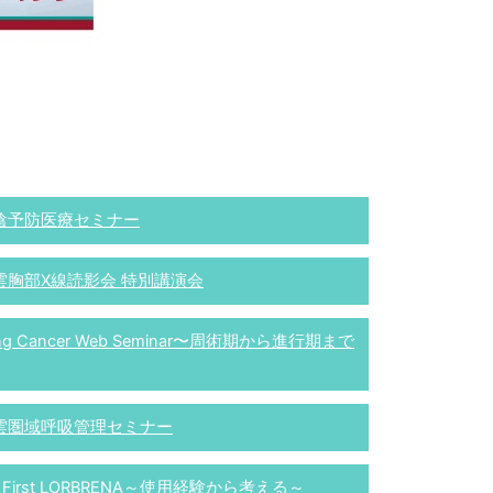
陰予防医療セミナー
雲胸部X線読影会 特別講演会
ng Cancer Web Seminar〜周術期から進行期まで
雲圏域呼吸管理セミナー
 First LORBRENA～使用経験から考える～