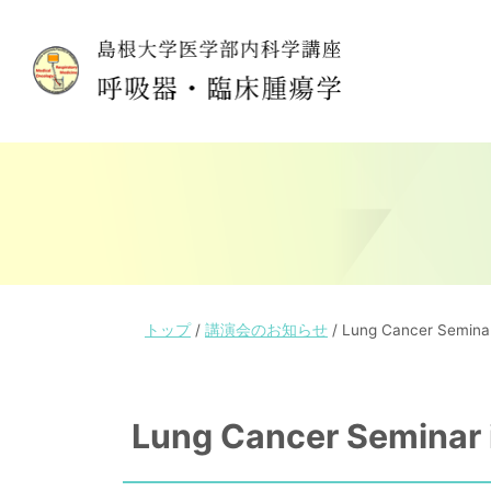
このページの本文へ
現
トップ
/
講演会のお知らせ
/
Lung Cancer Seminar
在
の
位
Lung Cancer Seminar 
置：