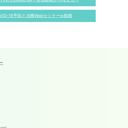
 First LORBRENA～使用経験から考える～
VID-19予防と治療Webセミナーin島根
ー
ved.