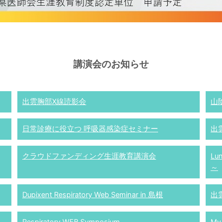
講演会のお知らせ
出雲胸部X線読影会
山
日常診療に役立つ 呼吸器感染症セミナー
出
クラウドファンディング生涯教育講演会
Lu
～
Dupixent Respiratory Web Seminar in 島根
出