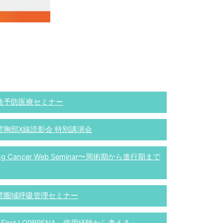
陰予防医療セミナー
雲胸部X線読影会 特別講演会
ng Cancer Web Seminar〜周術期から進行期まで
雲圏域呼吸管理セミナー