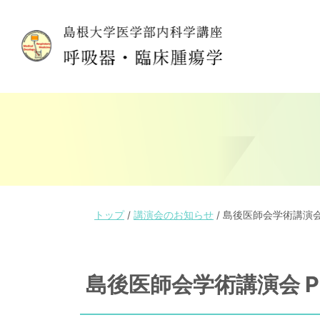
このページの本文へ
現
トップ
/
講演会のお知らせ
/
島後医師会学術講演会 PF
在
の
位
島後医師会学術講演会 PF-
置：