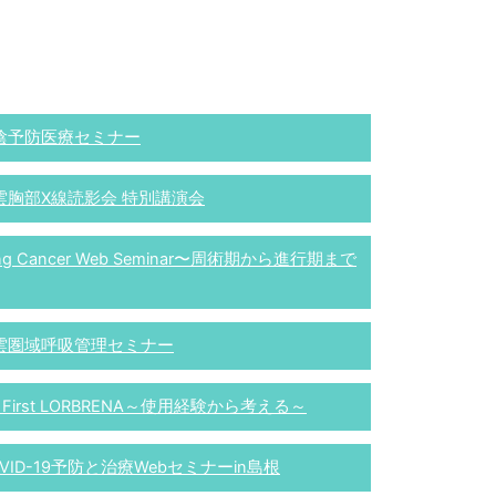
陰予防医療セミナー
雲胸部X線読影会 特別講演会
ng Cancer Web Seminar〜周術期から進行期まで
雲圏域呼吸管理セミナー
 First LORBRENA～使用経験から考える～
VID-19予防と治療Webセミナーin島根