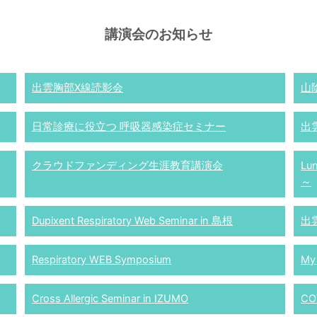
講演会のお知らせ
出雲胸部X線読影会
山
日常診療に役立つ 呼吸器感染症セミナー
出
クラウドファンディング生涯教育講演会
Lu
～
Dupixent Respiratory Web Seminar in 島根
出
Respiratory WEB Symposium
My
Cross Allergic Seminar in IZUMO
CO