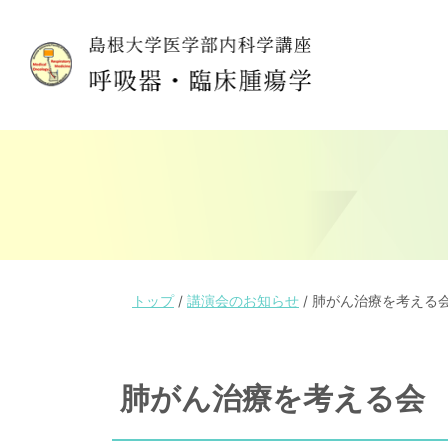
このページの本文へ
現
トップ
/
講演会のお知らせ
/
肺がん治療を考える
在
の
位
肺がん治療を考える会
置：