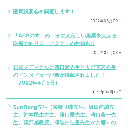
医局説明会を開催します！
2022年05月09日
「ACPのすゝめ その人らしい最期を支える
医療のあり方」セミナーのお知らせ
2022年05月06日
日経メディカルに濱口愛先生と天野芳宏先生
のインタビュー記事が掲載されました！
（2022年4月8日）
2022年04月18日
Sun Rong先生（谷野良輔先生、堀田尚誠先
生、沖本民生先生、濱口愛先生、濱口俊一先
生、礒部威教授、津端由佳里先生が共著）の