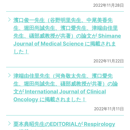
2022年11月28日
濱口俊一先生（谷野明里先生、中尾美香先
生、堀田尚誠先生、濱口愛先生、津端由佳里
先生、礒部威教授が共著）の論文が Shimane
Journal of Medical Science に掲載されま
した！
2022年11月22日
津端由佳里先生（河角敬太先生、濱口愛先
生、堀田尚誠先生、礒部威教授が共著）の論
文が International Journal of Clinical
Oncology に掲載されました！
2022年11月11日
栗本典昭先生のEDITORIALが Respirology