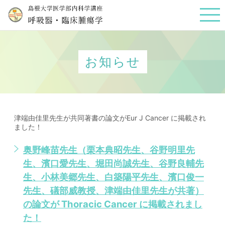
お知らせ
津端由佳里先生が共同著書の論文がEur J Cancer に掲載され
ました！
奥野峰苗先生（栗本典昭先生、谷野明里先
生、濱口愛先生、堀田尚誠先生、谷野良輔先
生、小林美郷先生、白築陽平先生、濱口俊一
先生、礒部威教授、津端由佳里先生が共著）
の論文が Thoracic Cancer に掲載されまし
た！