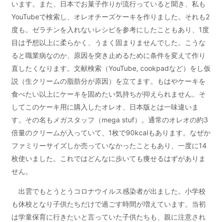
います。また、日本でお菓子作りが流行っていると聞き、私も
YouTubeで検索し、オレオチーズケーキを作りました。それも2
度も。ゼラチンを入れないレシピを参考にしたこともあり、1度
目は予想以上に柔らかく、うまく固まりませんでした。こうな
ると職業病なのか、原因を突き止めるために条件を変えて作り
直したくなります。文献検索（YouTube, cookpadなど）をし仮
説（生クリームの脂肪分が原因）を立てます。もはやケーキを
食べたい以上にケーキを固めたい気持ちが抑えられません。そ
してこのケーキ用に購入したオレオ、日本版とは一味違いま
す。その名もメガスタッフ（mega stuf）。通常のオレオの約3
倍量のクリームが入っていて、1枚で90kcalもあります。なぜか
ファミリーサイズしか売っていなかったこともあり、一度に14
枚使いました。これではどんなに歩いても痩せるはずがありま
せん。
出雲でもとうとうコロナウイルス感染者が出ました。小学校
も休校となり子供たちだけで過ごす時間が増えています。当初
は学童保育に行きたいと言っていた子供たちも、親に注意され