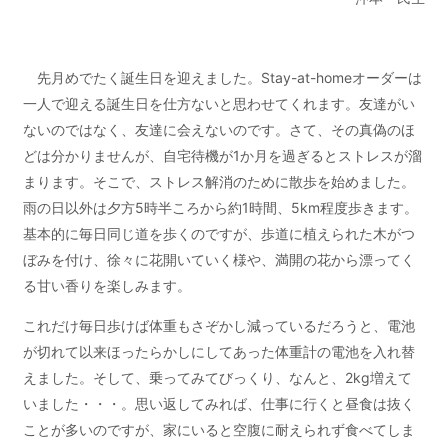
先月めでたく誕生日を迎えました。Stay-at-homeオーダーは
一人で迎える誕生日を仕方ないと思わせてくれます。友達がい
ないのではなく、友達に会えないのです。さて、その真偽のほ
どは分かりませんが、自宅待機が1か月を過ぎるとストレスが溜
まります。そこで、ストレス解消のために散歩を始めました。
雨の日以外は夕方5時半ころから約1時間、5km程度歩きます。
基本的に毎日同じ道を歩くのですが、歩道に植えられた木がつ
ぼみを付け、徐々に花開いていく様や、満開の花から漂ってく
る甘い香りを楽しみます。
これだけ毎日歩けば体重もさぞかし減っているだろうと、電池
が切れて以来ほったらかしにしてあった体重計の電池を入れ替
えました。そして、乗ってみてびっくり、なんと、2kg増えて
いました・・・。思い返してみれば、仕事に行くと昼食は抜く
ことが多いのですが、家にいると空腹に耐えられず食べてしま