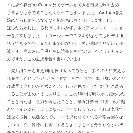
ずに思う存分YouTubeを見てゲームができる環境に味を占め、
学童よりも家で過ごしたくなってしまいました。YouTubeを見
始めたら止められなくなる気持ちは良く分かります。しかし、
ほったらかしにするわけにもいかず、本とアマゾンエコーショ
ーを注文しました。エコーショーでスマホがなくてもビデオ通
話ができるので、妻が仕事でいない間、私が遠隔で見ている作
戦です。今まさに子供たちに読書をさせつつ、といってもマン
ガですが、この近況報告を書いています。
先月誕生日を迎え1年を振り返ってみると、多くの人に支えら
れ充実した1年だったと感じます。その一方で、私自身がどれだ
け成長できたのかと考えると、もっと色々できたはずだと反省
することが山のようにあります。この1年間で明らかに変わった
ことと言えば、視力が落ちたことと、最近は数日に1度、夜に起
きてトイレに行くようになったことでしょうか。これは老化で
はなく成長・成熟なのです。そう思わせてくれる外部要因を探
しつつ、次に皆様にお会いするときにはもっと分かりやすい成
長を見せられるよう努力を続けたいと思います。